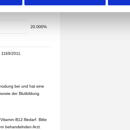
TROPFEN)
NRV*
20.000%
 1169/2011.
müdung bei und hat eine
 sowie der Blutbildung.
Vitamin-B12-Bedarf. Bitte
rem behandelnden Arzt.