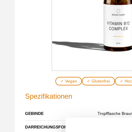
✓ Vegan
✓ Glutenfrei
✓ Hoc
Spezifikationen
GEBINDE
Tropfflasche Brau
DARREICHUNGSFORM
Tropfen