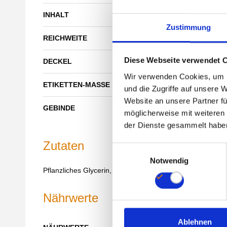
INHALT
30 ml / ca. 600 Tr
Zustimmung
REICHWEITE
120 Tage
Diese Webseite verwendet 
DECKEL
Tropfpipette 89 m
Wir verwenden Cookies, um I
ETIKETTEN-MASSE
100 mm x 40 mm
und die Zugriffe auf unsere 
Website an unsere Partner fü
GEBINDE
Tropfflasche Brau
möglicherweise mit weiteren
der Dienste gesammelt habe
Zutaten
E
Notwendig
i
Pflanzliches Glycerin, Gereinigtes Wasser, Methylcobala
n
w
Nährwerte
i
l
l
Ablehnen