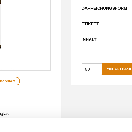
DARREICHUNGSFORM
ETIKETT
INHALT
Vitamin
ZUR ANFRAGE
B12
hdosiert
Komplex
Tropfen
Menge
nglas