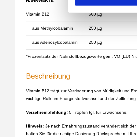
NÄHRWERTE
PRO TAGESDOSIS (5 
i
g
Vitamin B12
500 µg
u
n
aus Methylcobalamin
250 µg
g
s
aus Adenosylcobalamin
250 µg
a
u
*Prozentsatz der Nährstoffbezugswerte gem. VO (EU) Nr.
s
w
Beschreibung
a
h
Vitamin B12 trägt zur Verringerung von Müdigkeit und Er
l
wichtige Rolle im Energiestoffwechsel und der Zellteilung
Verzehrempfehlung:
5 Tropfen tgl. für Erwachsene.
Hinweis:
Je nach Ernährungszustand verändert sich der 
halten Sie für die richtige Dosierung Rücksprache mit Ih