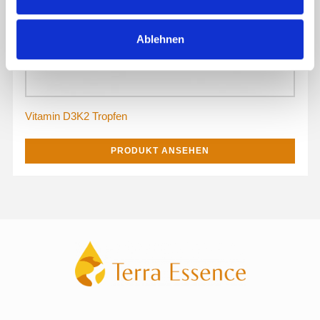
w
a
Ablehnen
h
l
Vitamin D3K2 Tropfen
PRODUKT ANSEHEN