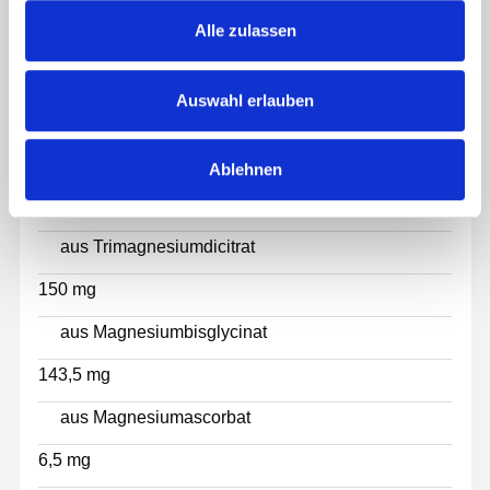
NÄHRWERTE
s
Alle zulassen
PRO TAGESDOSIS (3 KAPSELN)
a
u
NRV*
Auswahl erlauben
s
Magnesium
w
a
300 mg
Ablehnen
h
80%
l
aus Trimagnesiumdicitrat
150 mg
aus Magnesiumbisglycinat
143,5 mg
aus Magnesiumascorbat
6,5 mg