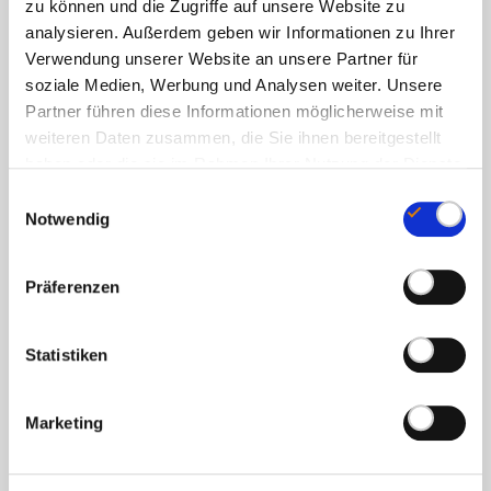
zu können und die Zugriffe auf unsere Website zu
HPMC transparent, Typ 00
analysieren. Außerdem geben wir Informationen zu Ihrer
Verwendung unserer Website an unsere Partner für
GEBINDE
soziale Medien, Werbung und Analysen weiter. Unsere
Tablettenglas aus Braunglas 175 ml / PET-Dose*
Partner führen diese Informationen möglicherweise mit
weiteren Daten zusammen, die Sie ihnen bereitgestellt
*Die Formulierung steht auch als weiße PET-Dose
haben oder die sie im Rahmen Ihrer Nutzung der Dienste
gesammelt haben.
mit Schraubdeckel zur Verfügung.
E
Notwendig
i
Zutaten
n
w
Präferenzen
i
Magnesiumbisglycinat, Trimagnesiumdicitrat,
l
Überzugsmittel: Hydroxypropylmethyl-cellulose,
l
Statistiken
Magnesiumascorbat
i
g
Marketing
Nährwerte
u
n
g