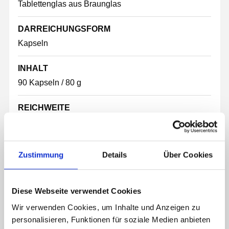
Tablettenglas aus Braunglas
DARREICHUNGSFORM
Kapseln
INHALT
90 Kapseln / 80 g
REICHWEITE
1 Monat
DECKEL
Zustimmung
Details
Über Cookies
Schraubverschluss aus HDPE, schwarz
ETIKETTEN-MASSE
Diese Webseite verwendet Cookies
175 mm x 55 mm
Wir verwenden Cookies, um Inhalte und Anzeigen zu
personalisieren, Funktionen für soziale Medien anbieten
KAPSELART & -GRÖSSE