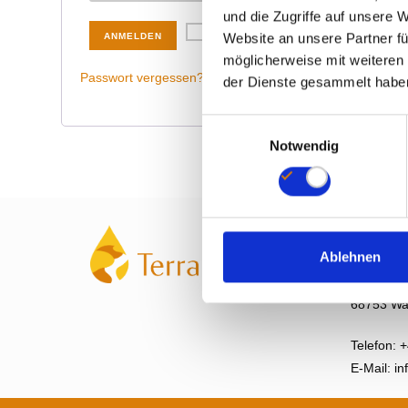
und die Zugriffe auf unsere 
Angemeldet bleiben
Website an unsere Partner fü
ANMELDEN
möglicherweise mit weiteren
Passwort vergessen?
der Dienste gesammelt habe
E
Notwendig
i
n
w
i
l
Kontakt
l
Ablehnen
Terra Es
i
Sperberstr
g
68753 Wa
u
n
Telefon:
+
g
E-Mail:
in
s