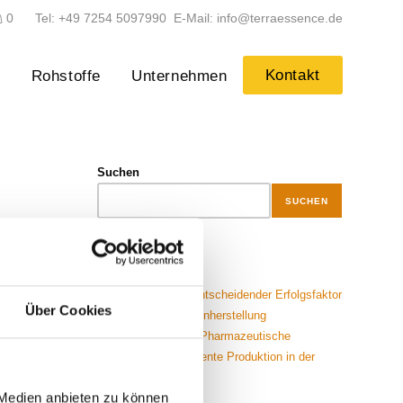
0
Tel: +49 7254 5097990 E-Mail: info@terraessence.de
Kontakt
n
Rohstoffe
Unternehmen
Suchen
SUCHEN
Neueste Beiträge
Clean Label – Ein entscheidender Erfolgsfaktor
Über Cookies
in der modernen Lohnherstellung
Lohnherstellung für Pharmazeutische
Unternehmen: Effiziente Produktion in der
Pharmaindustrie
 Medien anbieten zu können