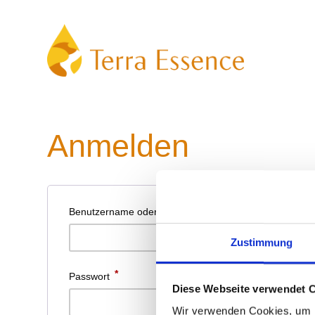
Zum
Inhalt
springen
Anmelden
*
Erforderlich
Benutzername oder E-Mail-Adresse
Zustimmung
*
Erforderlich
Passwort
Diese Webseite verwendet 
Wir verwenden Cookies, um I