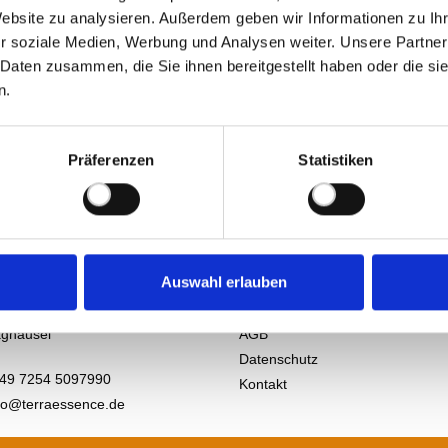
Website zu analysieren. Außerdem geben wir Informationen zu I
r soziale Medien, Werbung und Analysen weiter. Unsere Partner
 Daten zusammen, die Sie ihnen bereitgestellt haben oder die s
n.
Präferenzen
Statistiken
Unternehmen
& Rechtliches
Auswahl erlauben
sence Germany GmbH
Über uns
. 2
Impressum
ghäusel
AGB
Datenschutz
49 7254 5097990
Kontakt
fo@terraessence.de