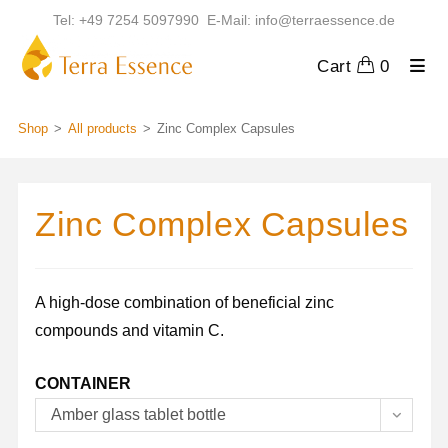
Skip
Tel: +49 7254 5097990 E-Mail: info@terraessence.de
to
content
Cart
0
Shop
>
All products
>
Zinc Complex Capsules
Zinc Complex Capsules
A high-dose combination of beneficial zinc
compounds and vitamin C.
CONTAINER
Amber glass tablet bottle