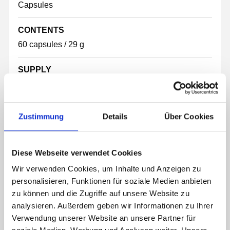
Capsules
CONTENTS
60 capsules / 29 g
SUPPLY
2 months
CAP
Zustimmung
Details
Über Cookies
HDPE screw cap, black
LABEL DIMENSIONS
Diese Webseite verwendet Cookies
135 mm x 40 mm
Wir verwenden Cookies, um Inhalte und Anzeigen zu
personalisieren, Funktionen für soziale Medien anbieten
CAPSULE TYPE & SIZE
zu können und die Zugriffe auf unsere Website zu
HPMC transparent, type 1
analysieren. Außerdem geben wir Informationen zu Ihrer
Verwendung unserer Website an unsere Partner für
CONTAINER