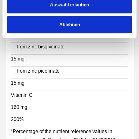
NRV*
Auswahl erlauben
s
Zinc
w
a
30 mg
Ablehnen
h
300%
l
from zinc bisglycinate
15 mg
from zinc picolinate
15 mg
Vitamin C
160 mg
200%
*Percentage of the nutrient reference values in