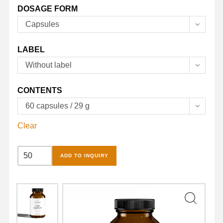
DOSAGE FORM
Capsules
LABEL
Without label
CONTENTS
60 capsules / 29 g
Clear
Zinc
ADD TO INQUIRY
Complex
Capsules
quantity