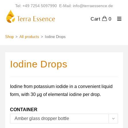
Skip
Tel: +49 7254 5097990 E-Mail: info@terraessence.de
to
content
Cart
0
Shop
>
All products
>
Iodine Drops
Iodine Drops
Iodine from potassium iodide in a convenient liquid
form, with 30 μg of elemental iodine per drop.
CONTAINER
Amber glass dropper bottle