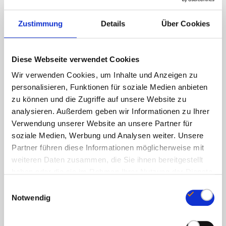
Drops
Zustimmung
Details
Über Cookies
CONTENTS
30 ml / approx. 600 drops
Diese Webseite verwendet Cookies
SUPPLY
Wir verwenden Cookies, um Inhalte und Anzeigen zu
120 days
personalisieren, Funktionen für soziale Medien anbieten
zu können und die Zugriffe auf unsere Website zu
CAP
analysieren. Außerdem geben wir Informationen zu Ihrer
74 mm dropper pipette
Verwendung unserer Website an unsere Partner für
soziale Medien, Werbung und Analysen weiter. Unsere
LABEL DIMENSIONS
Partner führen diese Informationen möglicherweise mit
weiteren Daten zusammen, die Sie ihnen bereitgestellt
100 mm x 40 mm
haben oder die sie im Rahmen Ihrer Nutzung der Dienste
gesammelt haben.
CONTAINER
E
Notwendig
Amber glass dropper bottle 30 ml
i
n
w